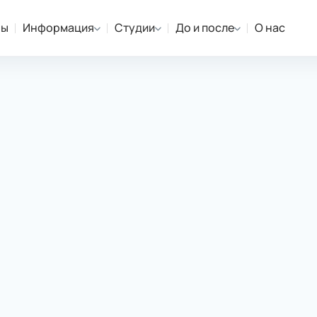
ны
Информация
Студии
До и после
О нас