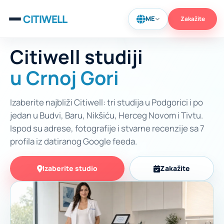
CITIWELL
ME
Zakažite
Citiwell studiji
u Crnoj Gori
Izaberite najbliži Citiwell: tri studija u Podgorici i po
jedan u Budvi, Baru, Nikšiću, Herceg Novom i Tivtu.
Ispod su adrese, fotografije i stvarne recenzije sa 7
profila iz datiranog Google feeda.
Izaberite studio
Zakažite